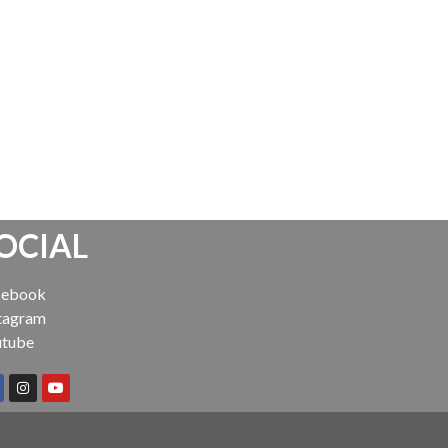
OCIAL
cebook
tagram
utube