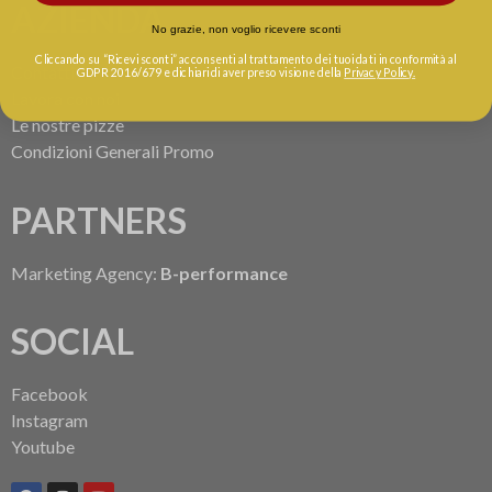
AZIENDA
No grazie, non voglio ricevere sconti
Cliccando su “Ricevi sconti” acconsenti al trattamento dei tuoi dati
in conformità al
Contatti
GDPR 2016/679
e dichiari di aver preso visione della
Privacy Policy.
Lavora con noi
Le nostre pizze
Condizioni Generali Promo
PARTNERS
Marketing Agency:
B-performance
SOCIAL
Facebook
Instagram
Youtube